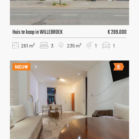
Huis te koop in WILLEBROEK
€ 289.000
261 m²
3
235 m²
1
1
NIEUW