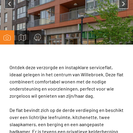
BLIJF OP DE HOOGTE
CONTACTEER ONS
03 886 32 85
info@walbersimmo.be
HIER KAN U ONS VINDEN
Dr.Persoonslaan 15 B, 2830 Willebroek
Ontdek deze verzorgde en instapklare serviceflat,
ideaal gelegen in het centrum van Willebroek. Deze flat
combineert comfortabel wonen met de nodige
ondersteuning en voorzieningen, perfect voor wie
zorgeloos wil genieten van zijn/haar dag.
De flat bevindt zich op de derde verdieping en beschikt
over een lichtrijke leefruimte, kitchenette, twee
slaapkamers, een berging en een aangepaste
badkamer. Er is tevens een privatieve kelderberging