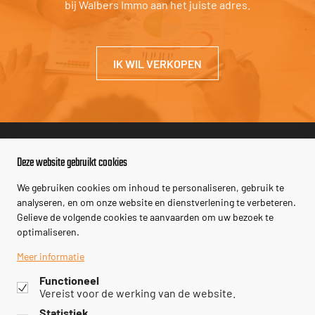
bij Walbers Immo aan het juiste adres.
IK WIL VERKOPEN
CONTACTEER ONS
Deze website gebruikt cookies
03 886 32 85
We gebruiken cookies om inhoud te personaliseren, gebruik te
info@walbersimmo.be
analyseren, en om onze website en dienstverlening te verbeteren.
Gelieve de volgende cookies te aanvaarden om uw bezoek te
optimaliseren.
HIER KAN U ONS VINDEN
Meer informatie
Dr.Persoonslaan 15 B, 2830 Willebroek
Functioneel
Vereist voor de werking van de website.
Vraag uw gratis schatting aan
Statistiek