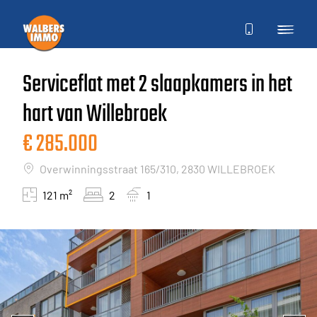
Serviceflat met 2 slaapkamers in het
Kopen
Nieuws
hart van Willebroek
Huren
Over ons
€ 285.000
Nieuwbouw
Vacatures
Overwinningsstraat 165/310, 2830 WILLEBROEK
Verkopen
Referenties
121 m²
2
1
Verhuren
Contact
GRATIS SCHATTING